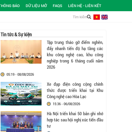
THÔNG BÁO
DỮ LIỆU MỞ
FAQS
LIÊN HỆ - LIÊN KẾT
Tin tức & Sự kiện
Tập trung tháo gỡ điểm nghẽn,
đẩy nhanh tiến độ hạ tầng các
khu công nghệ cao, khu công
nghiệp trong 6 tháng cuối năm
2026
05:19 - 08/08/2026
Xe đạp điện công cộng chính
thức được triển khai tại Khu
Công nghệ cao Hòa Lạc
15:36 - 06/08/2026
Hà Nội triển khai 50 bản ghi nhớ
hợp tác sau hội nghị xúc tiến đầu
tư