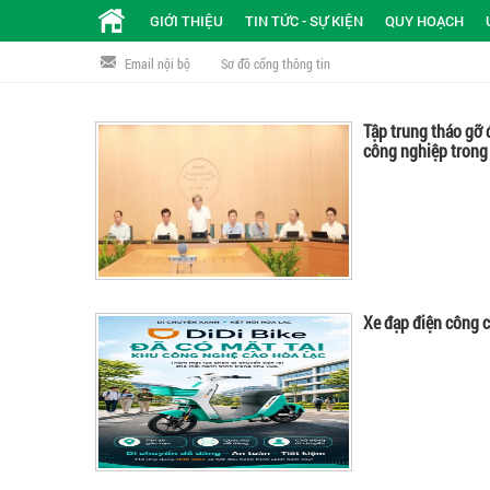
GIỚI THIỆU
TIN TỨC - SỰ KIỆN
QUY HOẠCH
Email nội bộ
Sơ đồ cổng thông tin
Tập trung tháo gỡ 
công nghiệp trong
Xe đạp điện công c