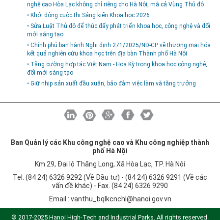
Khu CNC Hòa Lạc
Liên kết
nghệ cao Hòa Lạc không chỉ riêng cho Hà Nội, mà cả Vùng Thủ đô
• Khởi động cuộc thi Sáng kiến Khoa học 2026
Lao động
Liên hệ
• Sửa Luật Thủ đô để thúc đẩy phát triển khoa học, công nghệ và đổi
mới sáng tạo
Môi trường
• Chính phủ ban hành Nghị định 271/2025/NĐ-CP về thương mại hóa
Quy hoạch - Xây dựng
kết quả nghiên cứu khoa học trên địa bàn Thành phố Hà Nội
• Tăng cường hợp tác Việt Nam - Hoa Kỳ trong khoa học công nghệ,
Ưu đãi đầu tư
đổi mới sáng tạo
Công nghệ và Sản phẩm
• Giữ nhịp sản xuất đầu xuân, bảo đảm việc làm và tăng trưởng
Văn bản khác
Ban Quản lý các Khu công nghệ cao và Khu công nghiệp thành
phố Hà Nội
Km 29, Đại lộ Thăng Long, Xã Hòa Lạc, TP. Hà Nội
Tel. (84 24) 6326 9292 (Về Đầu tư) - (84 24) 6326 9291 (Về các
vấn đề khác) - Fax. (84 24) 6326 9290
Email :
vanthu_bqlkcnchl@hanoi.gov.vn
© 2017-2025 Hanoi High-Tech and Industrial Parks. All rights reserved.