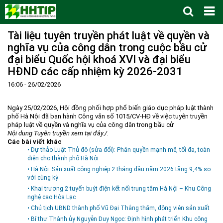
Tài liệu tuyên truyền phát luật về quyền và
Trang Chủ
nghĩa vụ của công dân trong cuộc bầu cử
Giới thiệu
▼
đại biểu Quốc hội khoá XVI và đại biểu
Tin tức - sự kiện
Lịch sử hình thành và phát triển
▼
HĐND các cấp nhiệm kỳ 2026-2031
Quy hoạch
Tầm nhìn - Sứ mệnh
Ban Quản lý Khu
▼
16:06 - 26/02/2026
Ưu thế
Lãnh đạo Ban Quản lý
Chính sách mới
Quy hoạch tổng thể
▼
Ngày 25/02/2026, Hội đồng phối hợp phổ biến giáo dục pháp luật thành
Nhà đầu tư
Cơ cấu tổ chức
Doanh nghiệp
Quy hoạch khu chức năng
Vị trí
phố Hà Nội đã ban hành Công văn số 1015/CV-HĐ về việc tuyên truyền
pháp luật về quyền và nghĩa vụ của công dân trong bầu cử
Hướng dẫn đầu tư
Chức năng, nhiệm vụ
Hợp tác quốc tế
Cơ sở hạ tầng
▼
Nội dung Tuyên truyền xem tại đây./.
Các bài viết khác
Văn bản pháp luật
Đào tạo và Nghiên cứu
Cơ chế ưu đãi đầu tư
Trình tự, thủ tục đầu tư
▼
• Dự thảo Luật Thủ đô (sửa đổi): Phân quyền mạnh mẽ, tối đa, toàn
diện cho thành phố Hà Nội
Thông báo
Cách mạng công nghiệp lần thứ 4
Cơ chế Một cửa
Tiêu chí đầu tư
Các thủ tục hành chính
▼
• Hà Nội: Sản xuất công nghiệp 2 tháng đầu năm 2026 tăng 9,4% so
với cùng kỳ
Dữ liệu mở
Nguồn nhân lực
Lĩnh vực đầu tư
Doanh nghiệp
Thông báo chung
• Khai trương 2 tuyến buýt điện kết nối trung tâm Hà Nội – Khu Công
FAQs
Quản lý và vận hành dự án đầu tư
Đất đai
Tuyển dụng
nghệ cao Hòa Lạc
• Chủ tịch UBND thành phố Vũ Đại Thắng thăm, động viên sản xuất
Liên hệ - Liên kết
Đầu tư
Công khai ngân sách
▼
• Bí thư Thành ủy Nguyễn Duy Ngọc: Định hình phát triển Khu công